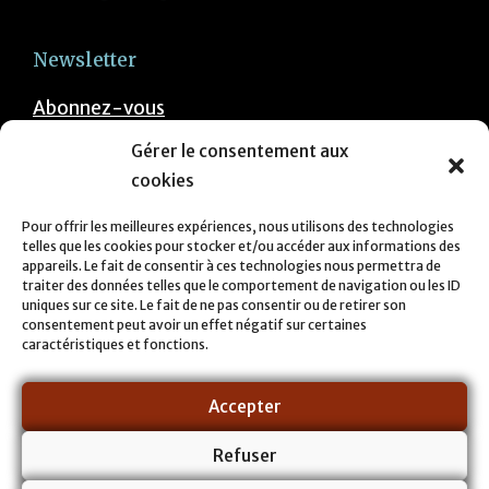
Newsletter
Abonnez-vous
Gérer le consentement aux
A propos de nous
cookies
Denis Taris
Pour offrir les meilleures expériences, nous utilisons des technologies
Agenda
telles que les cookies pour stocker et/ou accéder aux informations des
appareils. Le fait de consentir à ces technologies nous permettra de
Contact
traiter des données telles que le comportement de navigation ou les ID
uniques sur ce site. Le fait de ne pas consentir ou de retirer son
consentement peut avoir un effet négatif sur certaines
Infos pratiques
caractéristiques et fonctions.
Mentions légales
Accepter
Politique de confidentialité
Refuser
Suivez nous